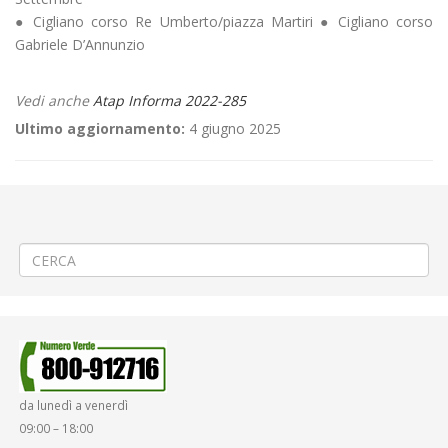
● Cigliano corso Re Umberto/piazza Martiri ● Cigliano corso
Gabriele D’Annunzio
Vedi anche
Atap Informa 2022-285
Ultimo aggiornamento:
4 giugno 2025
←
⚖️Prove di carico sul Ponte Isolello a Riva Valdobbia
📌 Servizi del giorno 31 ottobre 2022 – NON
SCOLASTICO/SCOLASTICO
→
da lunedì a venerdì
09:00 – 18:00