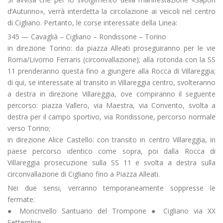
d’Autunno», verrà interdetta la circolazione ai veicoli nel centro
di Cigliano. Pertanto, le corse interessate della Linea:
345 — Cavaglià – Cigliano – Rondissone – Torino
in direzione Torino: da piazza Alleati proseguiranno per le vie
Roma/Livorno Ferraris (circonvallazione); alla rotonda con la SS
11 prenderanno questa fino a giungere alla Rocca di Villareggia;
di qui, se interessate al transito in Villareggia centro, svolteranno
a destra in direzione Villareggia, ove compiranno il seguente
percorso: piazza Vallero, via Maestra, via Convento, svolta a
destra per il campo sportivo, via Rondissone, percorso normale
verso Torino;
in direzione Alice Castello: con transito in centro Villareggia, in
paese percorso identico come sopra, poi dalla Rocca di
Villareggia prosecuzione sulla SS 11 e svolta a destra sulla
circonvallazione di Cigliano fino a Piazza Alleati.
Nei due sensi, verranno temporaneamente soppresse le
fermate:
● Moncrivello Santuario del Trompone ● Cigliano via XX
Settembre