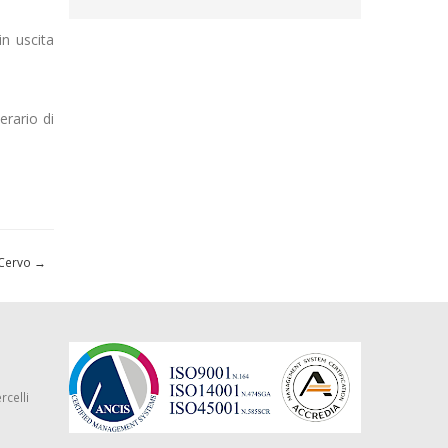
in uscita
erario di
 Cervo
→
rcelli