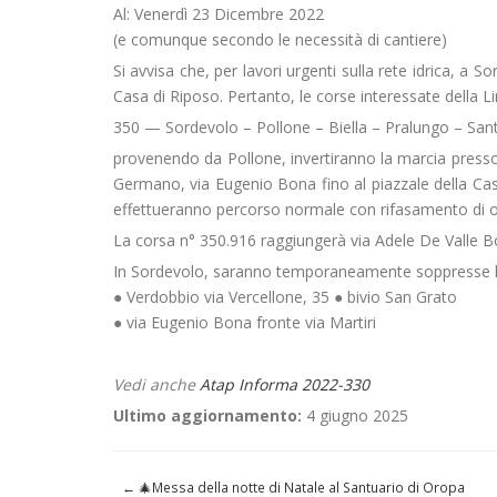
Al: Venerdì 23 Dicembre 2022
(e comunque secondo le necessità di cantiere)
Si avvisa che, per lavori urgenti sulla rete idrica, a S
Casa di Riposo. Pertanto, le corse interessate della Li
350 — Sordevolo – Pollone – Biella – Pralungo – Sant
provenendo da Pollone, invertiranno la marcia presso 
Germano, via Eugenio Bona fino al piazzale della Casa
effettueranno percorso normale con rifasamento di o
La corsa n° 350.916 raggiungerà via Adele De Valle 
In Sordevolo, saranno temporaneamente soppresse l
● Verdobbio via Vercellone, 35 ● bivio San Grato
● via Eugenio Bona fronte via Martiri
Vedi anche
Atap Informa 2022-330
Ultimo aggiornamento:
4 giugno 2025
←
🎄Messa della notte di Natale al Santuario di Oropa