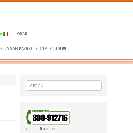
A:
ORARI
IELLA SAN PAOLO – CITTA’ STUDI 🚌
da lunedì a venerdì