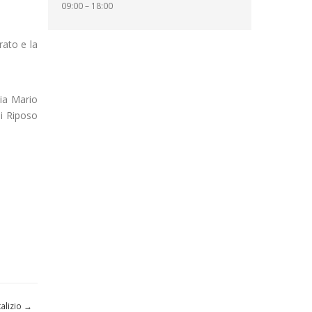
09:00 – 18:00
rato e la
via Mario
di Riposo
talizio
→