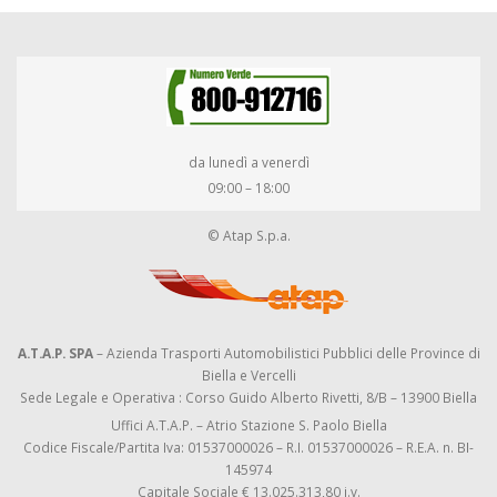
da lunedì a venerdì
09:00 – 18:00
© Atap S.p.a.
A.T.A.P. SPA
– Azienda Trasporti Automobilistici Pubblici delle Province di
Biella e Vercelli
Sede Legale e Operativa : Corso Guido Alberto Rivetti, 8/B – 13900 Biella
Uffici A.T.A.P. – Atrio Stazione S. Paolo Biella
Codice Fiscale/Partita Iva: 01537000026 – R.I. 01537000026 – R.E.A. n. BI-
145974
Capitale Sociale € 13.025.313,80 i.v.