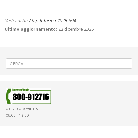
Vedi anche
Atap Informa 2025-394
Ultimo aggiornamento:
22 dicembre 2025
←
👼Messa della notte di Natale al Santuario di Oropa
🌳 Abbattimento alberi fra Zumaglia e Pettinengo
→
da lunedì a venerdì
09:00 – 18:00