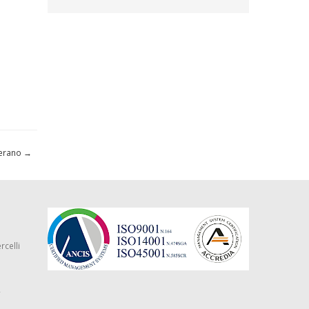
derano
→
rcelli