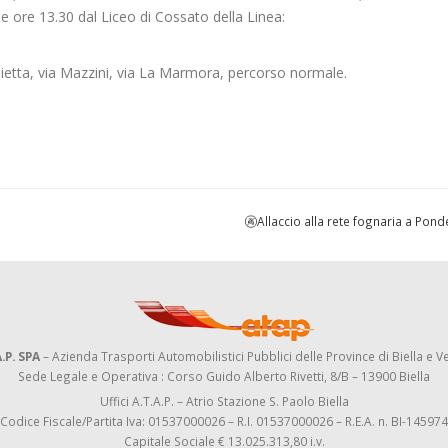
le ore 13.30 dal Liceo di Cossato della Linea:
Paietta, via Mazzini, via La Marmora, percorso normale.
🚱Allaccio alla rete fognaria a Pon
.P. SPA
– Azienda Trasporti Automobilistici Pubblici delle Province di Biella e Ve
Sede Legale e Operativa : Corso Guido Alberto Rivetti, 8/B – 13900 Biella
Uffici A.T.A.P. – Atrio Stazione S. Paolo Biella
Codice Fiscale/Partita Iva: 01537000026 – R.I. 01537000026 – R.E.A. n. BI-145974
Capitale Sociale € 13.025.313,80 i.v.