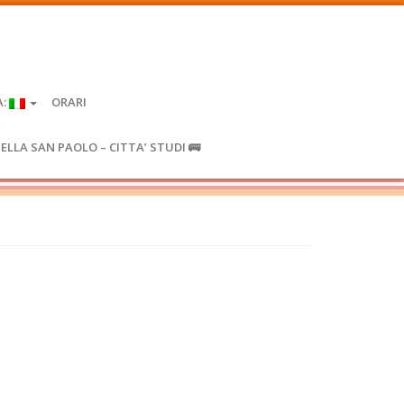
A:
ORARI
IELLA SAN PAOLO – CITTA’ STUDI 🚌