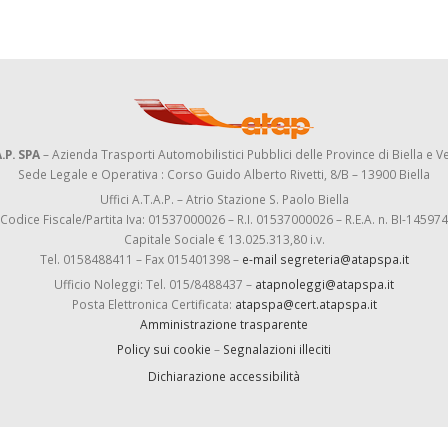
.P. SPA
– Azienda Trasporti Automobilistici Pubblici delle Province di Biella e Ve
Sede Legale e Operativa : Corso Guido Alberto Rivetti, 8/B – 13900 Biella
Uffici A.T.A.P. – Atrio Stazione S. Paolo Biella
Codice Fiscale/Partita Iva: 01537000026 – R.I. 01537000026 – R.E.A. n. BI-145974
Capitale Sociale € 13.025.313,80 i.v.
Tel. 0158488411 – Fax 015401398 –
e-mail segreteria@atapspa.it
Ufficio Noleggi: Tel. 015/8488437 –
atapnoleggi@atapspa.it
Posta Elettronica Certificata:
atapspa@cert.atapspa.it
Amministrazione trasparente
Policy sui cookie
–
Segnalazioni illeciti
Dichiarazione accessibilità