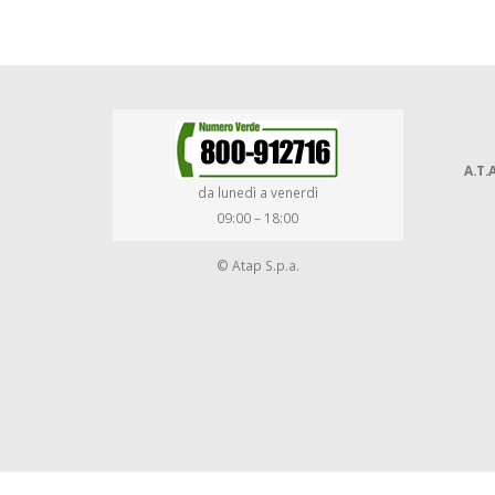
A.T.A
da lunedì a venerdì
09:00 – 18:00
© Atap S.p.a.