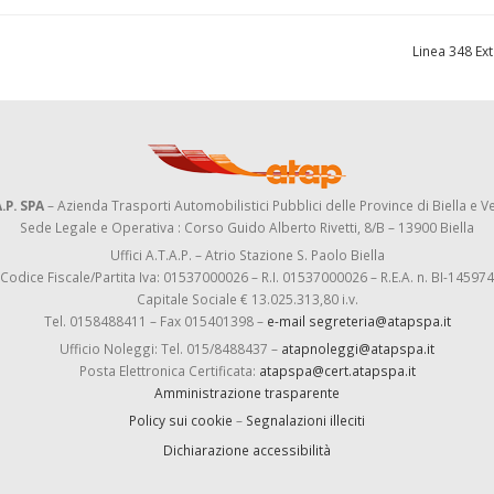
Linea 348 Ex
.P. SPA
– Azienda Trasporti Automobilistici Pubblici delle Province di Biella e Ve
Sede Legale e Operativa : Corso Guido Alberto Rivetti, 8/B – 13900 Biella
Uffici A.T.A.P. – Atrio Stazione S. Paolo Biella
Codice Fiscale/Partita Iva: 01537000026 – R.I. 01537000026 – R.E.A. n. BI-145974
Capitale Sociale € 13.025.313,80 i.v.
Tel. 0158488411 – Fax 015401398 –
e-mail segreteria@atapspa.it
Ufficio Noleggi: Tel. 015/8488437 –
atapnoleggi@atapspa.it
Posta Elettronica Certificata:
atapspa@cert.atapspa.it
Amministrazione trasparente
Policy sui cookie
–
Segnalazioni illeciti
Dichiarazione accessibilità