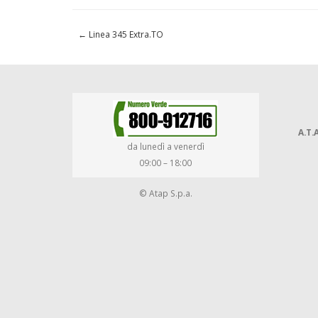
←
Linea 345 Extra.TO
A.T.A
da lunedì a venerdì
09:00 – 18:00
© Atap S.p.a.