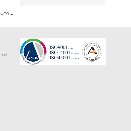
tra.TO
→
rcelli