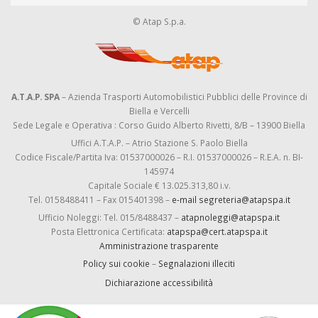
© Atap S.p.a.
A.T.A.P. SPA
– Azienda Trasporti Automobilistici Pubblici delle Province di
Biella e Vercelli
Sede Legale e Operativa : Corso Guido Alberto Rivetti, 8/B – 13900 Biella
Uffici A.T.A.P. – Atrio Stazione S. Paolo Biella
Codice Fiscale/Partita Iva: 01537000026 – R.I. 01537000026 – R.E.A. n. BI-
145974
Capitale Sociale € 13.025.313,80 i.v.
Tel. 0158488411 – Fax 015401398 –
e-mail segreteria@atapspa.it
Ufficio Noleggi: Tel. 015/8488437 –
atapnoleggi@atapspa.it
Posta Elettronica Certificata:
atapspa@cert.atapspa.it
Amministrazione trasparente
Policy sui cookie
–
Segnalazioni illeciti
Dichiarazione accessibilità