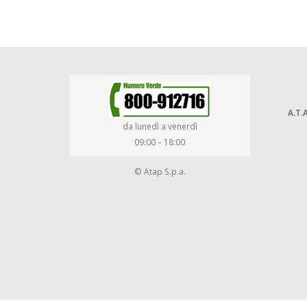
A.T.A
da lunedì a venerdì
09:00 – 18:00
© Atap S.p.a.