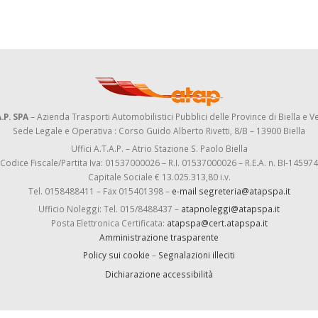
.P. SPA
– Azienda Trasporti Automobilistici Pubblici delle Province di Biella e Ve
Sede Legale e Operativa : Corso Guido Alberto Rivetti, 8/B – 13900 Biella
Uffici A.T.A.P. – Atrio Stazione S. Paolo Biella
Codice Fiscale/Partita Iva: 01537000026 – R.I. 01537000026 – R.E.A. n. BI-145974
Capitale Sociale € 13.025.313,80 i.v.
Tel. 0158488411 – Fax 015401398 –
e-mail segreteria@atapspa.it
Ufficio Noleggi: Tel. 015/8488437 –
atapnoleggi@atapspa.it
Posta Elettronica Certificata:
atapspa@cert.atapspa.it
Amministrazione trasparente
Policy sui cookie
–
Segnalazioni illeciti
Dichiarazione accessibilità