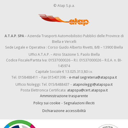
© Atap S.p.a.
A.T.A.P. SPA
– Azienda Trasporti Automobilistici Pubblici delle Province di
Biella e Vercelli
Sede Legale e Operativa : Corso Guido Alberto Rivetti, 8/B – 13900 Biella
Uffici A.T.A.P. – Atrio Stazione S. Paolo Biella
Codice Fiscale/Partita Iva: 01537000026 – R.I. 01537000026 – R.E.A. n. BI-
145974
Capitale Sociale € 13.025.313,80 i.v.
Tel. 0158488411 – Fax 015401398 –
e-mail segreteria@atapspa.it
Ufficio Noleggi: Tel. 015/8488437 –
atapnoleggi@atapspa.it
Posta Elettronica Certificata:
atapspa@cert.atapspa.it
Amministrazione trasparente
Policy sui cookie
–
Segnalazioni illeciti
Dichiarazione accessibilità