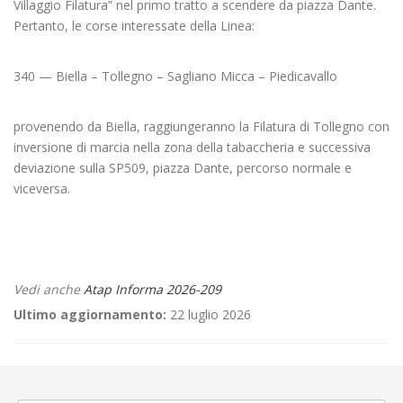
Villaggio Filatura” nel primo tratto a scendere da piazza Dante.
Pertanto, le corse interessate della Linea:
340 — Biella – Tollegno – Sagliano Micca – Piedicavallo
provenendo da Biella, raggiungeranno la Filatura di Tollegno con
inversione di marcia nella zona della tabaccheria e successiva
deviazione sulla SP509, piazza Dante, percorso normale e
viceversa.
Vedi anche
Atap Informa 2026-209
Ultimo aggiornamento:
22 luglio 2026
←
🚧Manutenzione rete idrica a Serravalle Sesia
🔨Sostituzione rete gas a Vercelli via Massaua
→