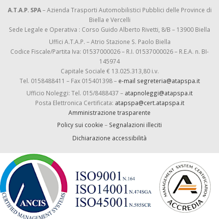
A.T.A.P. SPA
– Azienda Trasporti Automobilistici Pubblici delle Province di
Biella e Vercelli
Sede Legale e Operativa : Corso Guido Alberto Rivetti, 8/B – 13900 Biella
Uffici A.T.A.P. – Atrio Stazione S. Paolo Biella
Codice Fiscale/Partita Iva: 01537000026 – R.I. 01537000026 – R.E.A. n. BI-
145974
Capitale Sociale € 13.025.313,80 i.v.
Tel. 0158488411 – Fax 015401398 –
e-mail segreteria@atapspa.it
Ufficio Noleggi: Tel. 015/8488437 –
atapnoleggi@atapspa.it
Posta Elettronica Certificata:
atapspa@cert.atapspa.it
Amministrazione trasparente
Policy sui cookie
–
Segnalazioni illeciti
Dichiarazione accessibilità