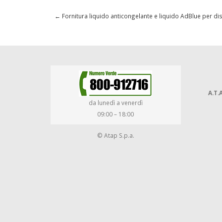
←
Fornitura liquido anticongelante e liquido AdBlue per di
A.T.A
da lunedì a venerdì
09:00 – 18:00
© Atap S.p.a.