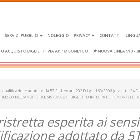
SERVIZI PUBBLICI
NOLEGGIO
PRIVACY
CONTATTI
LINGU
FO ACQUISTO BIGLIETTI VIA APP MOONEYGO
📌 NUOVA LINEA 910 – B
 qualificazione adottato da 5T S.r.l. ex art. 232 D.Lgs. 163/2006 (ora art. 134 D
L’UTILIZZO NELL’AMBITO DEL SISTEMA BIP (BIGLIETTO INTEGRATO PIEMONTE) DI 
istretta esperita ai sensi
ificazione adottato da 5