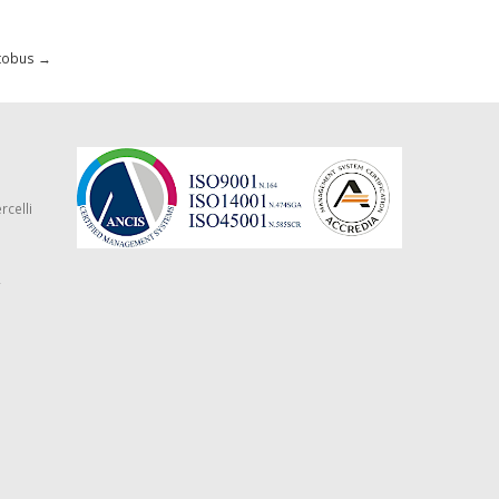
utobus
→
rcelli