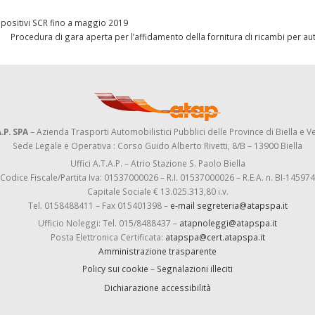
spositivi SCR fino a maggio 2019
Procedura di gara aperta per l’affidamento della fornitura di ricambi per a
.P. SPA
– Azienda Trasporti Automobilistici Pubblici delle Province di Biella e Ve
Sede Legale e Operativa : Corso Guido Alberto Rivetti, 8/B – 13900 Biella
Uffici A.T.A.P. – Atrio Stazione S. Paolo Biella
Codice Fiscale/Partita Iva: 01537000026 – R.I. 01537000026 – R.E.A. n. BI-145974
Capitale Sociale € 13.025.313,80 i.v.
Tel. 0158488411 – Fax 015401398 –
e-mail segreteria@atapspa.it
Ufficio Noleggi: Tel. 015/8488437 –
atapnoleggi@atapspa.it
Posta Elettronica Certificata:
atapspa@cert.atapspa.it
Amministrazione trasparente
Policy sui cookie
–
Segnalazioni illeciti
Dichiarazione accessibilità