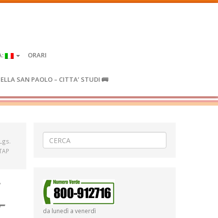
A:
ORARI
IELLA SAN PAOLO – CITTA’ STUDI 🚌
.Lgs.
ATAP
T
da lunedì a venerdì