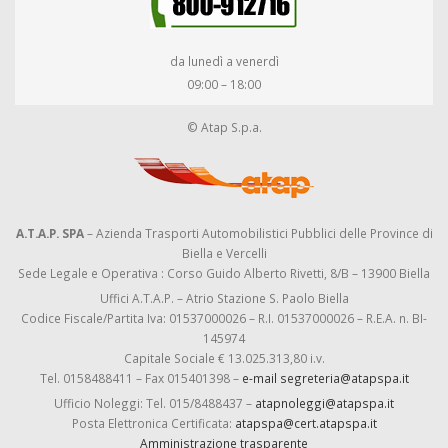
da lunedì a venerdì
09:00 – 18:00
© Atap S.p.a.
A.T.A.P. SPA
– Azienda Trasporti Automobilistici Pubblici delle Province di
Biella e Vercelli
Sede Legale e Operativa : Corso Guido Alberto Rivetti, 8/B – 13900 Biella
Uffici A.T.A.P. – Atrio Stazione S. Paolo Biella
Codice Fiscale/Partita Iva: 01537000026 – R.I. 01537000026 – R.E.A. n. BI-
145974
Capitale Sociale € 13.025.313,80 i.v.
Tel. 0158488411 – Fax 015401398 –
e-mail segreteria@atapspa.it
Ufficio Noleggi: Tel. 015/8488437 –
atapnoleggi@atapspa.it
Posta Elettronica Certificata:
atapspa@cert.atapspa.it
Amministrazione trasparente