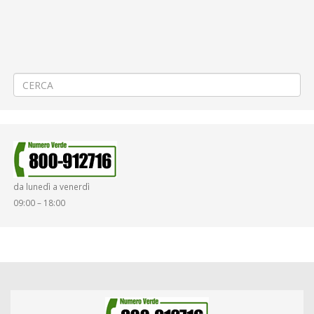
lungo termine di autovettura Peugeot 3008 BlueHDI 130 S&S Allure –
CIG Z582CF81FD
Servizio di manutenzione ordinaria delle attrezzature e degli strumenti
di misura relativi alle officine e ai depositi di ATAP: manifestazione di
interesse all’espletamento del servizio
→
da lunedì a venerdì
09:00 – 18:00