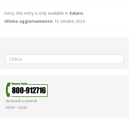
Sorry, this entry is only available in
Italiano
.
Ultimo aggiornamento:
10 ottobre 2024
←
(Italiano) Modifica Attestamento Linee Piazza San Paolo BIELLA
(Italiano) Modifica Linea 55 (149) – Vercelli – Massazza – Verrone –
Biella
→
da lunedì a venerdì
09:00 – 18:00