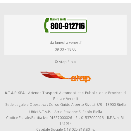
da lunedì a venerdì
09:00 – 18:00
© Atap S.p.a.
A.T.A.P. SPA
– Azienda Trasporti Automobilistici Pubblici delle Province di
Biella e Vercelli
Sede Legale e Operativa : Corso Guido Alberto Rivetti, 8/B – 13900 Biella
Uffici A.T.A.P. – Atrio Stazione S. Paolo Biella
Codice Fiscale/Partita Iva: 01537000026 – R.I. 01537000026 – R.E.A. n. BI-
145974
Capitale Sociale € 13.025.313,80 i.v.