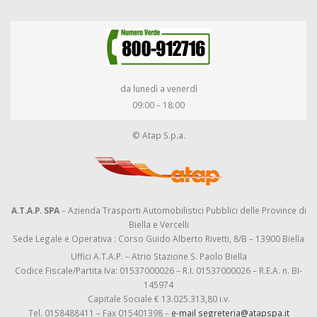
da lunedì a venerdì
09:00 – 18:00
© Atap S.p.a.
A.T.A.P. SPA
– Azienda Trasporti Automobilistici Pubblici delle Province di
Biella e Vercelli
Sede Legale e Operativa : Corso Guido Alberto Rivetti, 8/B – 13900 Biella
Uffici A.T.A.P. – Atrio Stazione S. Paolo Biella
Codice Fiscale/Partita Iva: 01537000026 – R.I. 01537000026 – R.E.A. n. BI-
145974
Capitale Sociale € 13.025.313,80 i.v.
Tel. 0158488411 – Fax 015401398 –
e-mail segreteria@atapspa.it