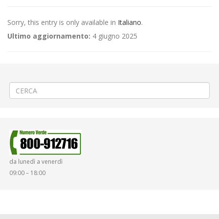
Sorry, this entry is only available in
Italiano
.
Ultimo aggiornamento:
4 giugno 2025
←
(Italiano) Interruzione stradale fra Massazza e Carisio Crocicchio
(Italiano) RINVIO «Pro Vercelli – Giana Erminio» a Vercelli
→
da lunedì a venerdì
09:00 – 18:00