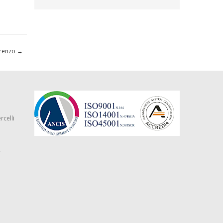
orenzo
→
rcelli