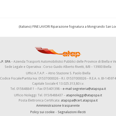
(Italiano) FINE LAVORI Riparazione fognatura a Mongrando San L
.P. SPA
– Azienda Trasporti Automobilistici Pubblici delle Province di Biella e Ve
Sede Legale e Operativa : Corso Guido Alberto Rivetti, 8/B – 13900 Biella
Uffici A.T.A.P. – Atrio Stazione S. Paolo Biella
Codice Fiscale/Partita Iva: 01537000026 – R.I. 01537000026 – R.E.A. n. BI-145974
Capitale Sociale € 13.025.313,80 i.v.
Tel. 0158488411 – Fax 015401398 –
e-mail segreteria@atapspa.it
Ufficio Noleggi: Tel. 015/8488437 –
atapnoleggi@atapspa.it
Posta Elettronica Certificata:
atapspa@cert.atapspa.it
Amministrazione trasparente
Policy sui cookie
–
Segnalazioni illeciti