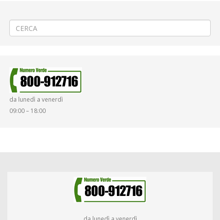
←
(Italiano) «Ti ricordi di Porta Milano?» a Vercelli
(Italiano) Ripristino manto stradale a Vercelli
→
da lunedì a venerdì
09:00 – 18:00
da lunedì a venerdì