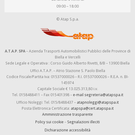
09:00 – 18:00
© Atap S.p.a.
A.T.A.P. SPA
– Azienda Trasporti Automobilistici Pubblici delle Province di
Biella e Vercelli
Sede Legale e Operativa : Corso Guido Alberto Rivetti, 8/B – 13900 Biella
Uffici A.T.A.P. – Atrio Stazione S. Paolo Biella
Codice Fiscale/Partita Iva: 01537000026 – R.I. 01537000026 – R.E.A. n. BI-
145974
Capitale Sociale € 13.025.313,80 i.v.
Tel. 0158488411 – Fax 015401398 –
e-mail segreteria@atapspa.it
Ufficio Noleggi: Tel. 015/8488437 –
atapnoleggi@atapspa.it
Posta Elettronica Certificata:
atapspa@cert.atapspa.it
Amministrazione trasparente
Policy sui cookie
–
Segnalazioni illeciti
Dichiarazione accessibilità