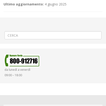
Ultimo aggiornamento:
4 giugno 2025
←
(Italiano) «No Green Pass» a Biella Centro
(Italiano) Criticità relative all’erogazione dei servizi di trasporto
pubblico locale ATAP nella giornata del 15/11/2021
→
da lunedì a venerdì
09:00 – 18:00