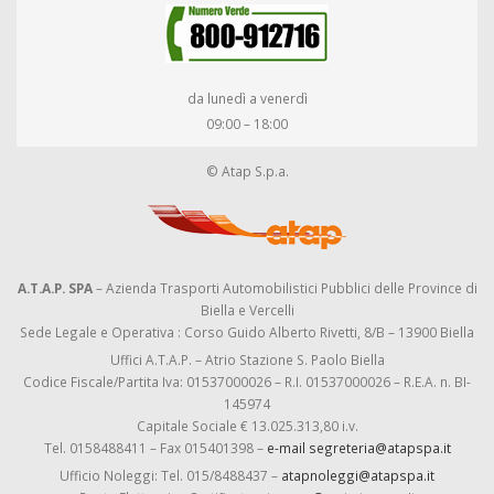
da lunedì a venerdì
09:00 – 18:00
© Atap S.p.a.
A.T.A.P. SPA
– Azienda Trasporti Automobilistici Pubblici delle Province di
Biella e Vercelli
Sede Legale e Operativa : Corso Guido Alberto Rivetti, 8/B – 13900 Biella
Uffici A.T.A.P. – Atrio Stazione S. Paolo Biella
Codice Fiscale/Partita Iva: 01537000026 – R.I. 01537000026 – R.E.A. n. BI-
145974
Capitale Sociale € 13.025.313,80 i.v.
Tel. 0158488411 – Fax 015401398 –
e-mail segreteria@atapspa.it
Ufficio Noleggi: Tel. 015/8488437 –
atapnoleggi@atapspa.it