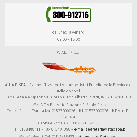
da lunedì a venerdì
09:00 – 18:00
© Atap S.p.a.
A.T.A.P. SPA
– Azienda Trasporti Automobilistici Pubblici delle Province di
Biella e Vercelli
Sede Legale e Operativa : Corso Guido Alberto Rivetti, 8/B – 13900 Biella
Uffici A.T.A.P. – Atrio Stazione S. Paolo Biella
Codice Fiscale/Partita Iva: 01537000026 – R.I. 01537000026 – R.E.A. n. BI-
145974
Capitale Sociale € 13.025.313,80 i.v.
Tel. 0158488411 – Fax 015401398 –
e-mail segreteria@atapspa.it
Ufficio Noleggi: Tel. 015/8488437 –
atapnoleggi@atapspa.it