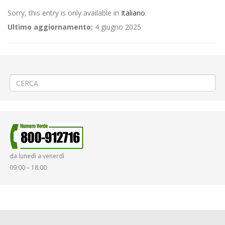
Sorry, this entry is only available in
Italiano
.
Ultimo aggiornamento:
4 giugno 2025
←
(Italiano) «Fiera di San Rocco» a Cossato
(Italiano) «Cinema in piazza» a Serravalle Sesia
→
da lunedì a venerdì
09:00 – 18:00