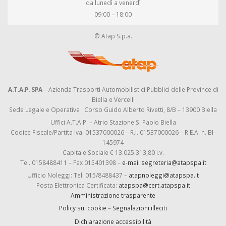
da lunedì a venerdì
09:00 – 18:00
© Atap S.p.a.
A.T.A.P. SPA
– Azienda Trasporti Automobilistici Pubblici delle Province di
Biella e Vercelli
Sede Legale e Operativa : Corso Guido Alberto Rivetti, 8/B – 13900 Biella
Uffici A.T.A.P. – Atrio Stazione S. Paolo Biella
Codice Fiscale/Partita Iva: 01537000026 – R.I. 01537000026 – R.E.A. n. BI-
145974
Capitale Sociale € 13.025.313,80 i.v.
Tel. 0158488411 – Fax 015401398 –
e-mail segreteria@atapspa.it
Ufficio Noleggi: Tel. 015/8488437 –
atapnoleggi@atapspa.it
Posta Elettronica Certificata:
atapspa@cert.atapspa.it
Amministrazione trasparente
Policy sui cookie
–
Segnalazioni illeciti
Dichiarazione accessibilità