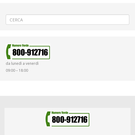
←
(Italiano) Lavori sulla rete gas a Vigliano via Garibaldi
(Italiano) SOSPESO il «Carnevale 2020» a Moncrivello
→
da lunedì a venerdì
09:00 – 18:00