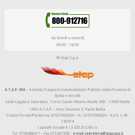
da lunedì a venerdì
09:00 – 18:00
© Atap S.p.a.
A.T.A.P. SPA
– Azienda Trasporti Automobilistici Pubblici delle Province di
Biella e Vercelli
Sede Legale e Operativa : Corso Guido Alberto Rivetti, 8/B – 13900 Biella
Uffici A.T.A.P. – Atrio Stazione S. Paolo Biella
Codice Fiscale/Partita Iva: 01537000026 – R.I. 01537000026 – R.E.A. n. BI-
145974
Capitale Sociale € 13.025.313,80 i.v.
Tel. 0158488411 – Fax 015401398 –
e-mail segreteria@atapspa.it