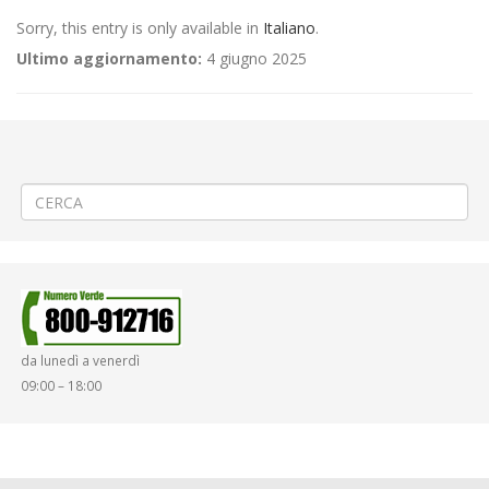
Sorry, this entry is only available in
Italiano
.
Ultimo aggiornamento:
4 giugno 2025
←
(Italiano) ORARIO SPORTELLO STAZIONE FS DI BIELLA MESE DI
AGOSTO
(Italiano) Teleriscaldamento a Biella via Gramsci
→
da lunedì a venerdì
09:00 – 18:00