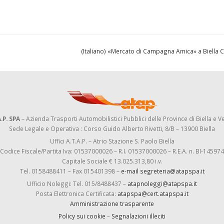
(Italiano) «Mercato di Campagna Amica» a Biella 
.P. SPA
– Azienda Trasporti Automobilistici Pubblici delle Province di Biella e Ve
Sede Legale e Operativa : Corso Guido Alberto Rivetti, 8/B – 13900 Biella
Uffici A.T.A.P. – Atrio Stazione S. Paolo Biella
Codice Fiscale/Partita Iva: 01537000026 – R.I. 01537000026 – R.E.A. n. BI-145974
Capitale Sociale € 13.025.313,80 i.v.
Tel. 0158488411 – Fax 015401398 –
e-mail segreteria@atapspa.it
Ufficio Noleggi: Tel. 015/8488437 –
atapnoleggi@atapspa.it
Posta Elettronica Certificata:
atapspa@cert.atapspa.it
Amministrazione trasparente
Policy sui cookie
–
Segnalazioni illeciti