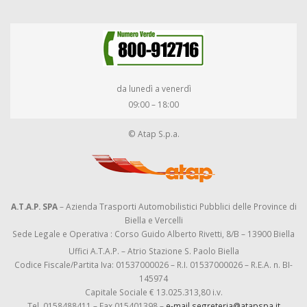
da lunedì a venerdì
09:00 – 18:00
© Atap S.p.a.
A.T.A.P. SPA
– Azienda Trasporti Automobilistici Pubblici delle Province di
Biella e Vercelli
Sede Legale e Operativa : Corso Guido Alberto Rivetti, 8/B – 13900 Biella
Uffici A.T.A.P. – Atrio Stazione S. Paolo Biella
Codice Fiscale/Partita Iva: 01537000026 – R.I. 01537000026 – R.E.A. n. BI-
145974
Capitale Sociale € 13.025.313,80 i.v.
Tel. 0158488411 – Fax 015401398 –
e-mail segreteria@atapspa.it