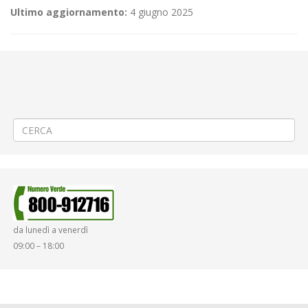
Ultimo aggiornamento:
4 giugno 2025
←
(Italiano) «Pro Vercelli – Albinoleffe» a Vercelli
(Italiano) Linea 67 Santhià – Cavaglià – Cigliano – Saluggia (005) —
Linea 68 Santhià – Cigliano – Livorno Ferraris (007) — Linea 245
Santhià – Livorno Ferraris – Crescentino (245) — Orario variato di
uscita ITIS SANTHIA’ via Nobel
→
da lunedì a venerdì
09:00 – 18:00