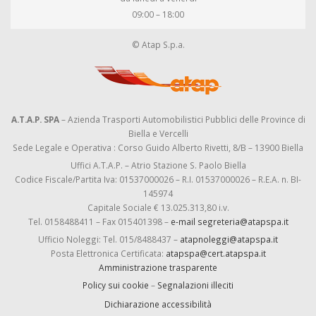
09:00 – 18:00
© Atap S.p.a.
A.T.A.P. SPA
– Azienda Trasporti Automobilistici Pubblici delle Province di
Biella e Vercelli
Sede Legale e Operativa : Corso Guido Alberto Rivetti, 8/B – 13900 Biella
Uffici A.T.A.P. – Atrio Stazione S. Paolo Biella
Codice Fiscale/Partita Iva: 01537000026 – R.I. 01537000026 – R.E.A. n. BI-
145974
Capitale Sociale € 13.025.313,80 i.v.
Tel. 0158488411 – Fax 015401398 –
e-mail segreteria@atapspa.it
Ufficio Noleggi: Tel. 015/8488437 –
atapnoleggi@atapspa.it
Posta Elettronica Certificata:
atapspa@cert.atapspa.it
Amministrazione trasparente
Policy sui cookie
–
Segnalazioni illeciti
Dichiarazione accessibilità