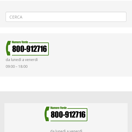
←
(Italiano) «4ª Biella Classic» a Biella Centro
(Italiano) «Festa Patronale 2019» a Pralungo S. Eurosia
→
da lunedì a venerdì
09:00 – 18:00
da lunedì a venerdì