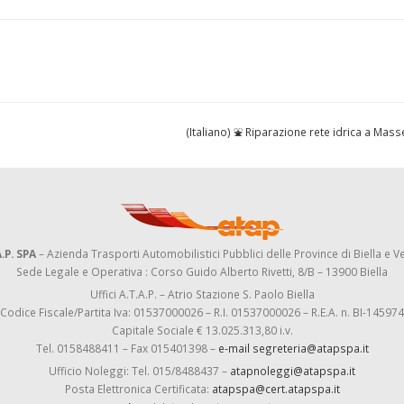
(Italiano) ⛲ Riparazione rete idrica a Mas
.P. SPA
– Azienda Trasporti Automobilistici Pubblici delle Province di Biella e Ve
Sede Legale e Operativa : Corso Guido Alberto Rivetti, 8/B – 13900 Biella
Uffici A.T.A.P. – Atrio Stazione S. Paolo Biella
Codice Fiscale/Partita Iva: 01537000026 – R.I. 01537000026 – R.E.A. n. BI-145974
Capitale Sociale € 13.025.313,80 i.v.
Tel. 0158488411 – Fax 015401398 –
e-mail segreteria@atapspa.it
Ufficio Noleggi: Tel. 015/8488437 –
atapnoleggi@atapspa.it
Posta Elettronica Certificata:
atapspa@cert.atapspa.it