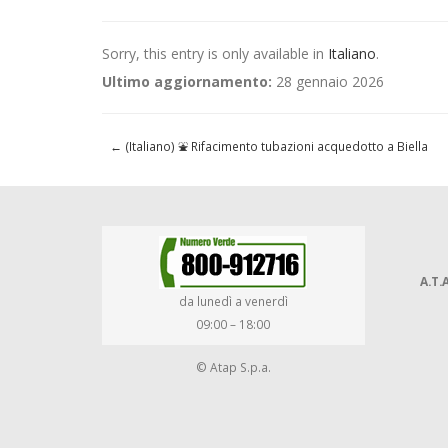
Sorry, this entry is only available in
Italiano
.
Ultimo aggiornamento:
28 gennaio 2026
←
(Italiano) ⛲ Rifacimento tubazioni acquedotto a Biella
A.T.A
da lunedì a venerdì
09:00 – 18:00
© Atap S.p.a.