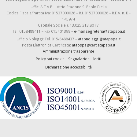
Uffici A.T.A.P. – Atrio Stazione S. Paolo Biella
Codice Fiscale/Partita Iva: 01537000026 – R.I. 01537000026 – R.E.A. n. BI-
145974
Capitale Sociale € 13.025.313,80 i.v.
Tel. 0158488411 – Fax 015401398 –
e-mail segreteria@atapspa.it
Ufficio Noleggi: Tel. 015/8488437 –
atapnoleggi@atapspa.it
Posta Elettronica Certificata:
atapspa@cert.atapspa.it
Amministrazione trasparente
Policy sui cookie
–
Segnalazioni illeciti
Dichiarazione accessibilità