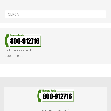
←
Collegamento idrico fra Crevacuore e Caprile
«Fiera di Maggio 2019» a Biella Città Studi
→
da lunedì a venerdì
09:00 – 18:00
da lunedì a venerdì