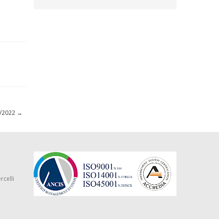
03/2022
→
rcelli