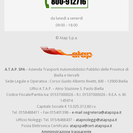
da lunedì a venerdì
09:00 – 18:00
© Atap S.p.a.
A.T.A.P. SPA
– Azienda Trasporti Automobilistici Pubblici delle Province di
Biella e Vercelli
Sede Legale e Operativa : Corso Guido Alberto Rivetti, 8/B – 13900 Biella
Uffici A.T.A.P. – Atrio Stazione S. Paolo Biella
Codice Fiscale/Partita Iva: 01537000026 – R.I. 01537000026 – R.E.A. n. BI-
145974
Capitale Sociale € 13.025.313,80 i.v.
Tel. 0158488411 – Fax 015401398 –
e-mail segreteria@atapspa.it
Ufficio Noleggi: Tel. 015/8488437 –
atapnoleggi@atapspa.it
Posta Elettronica Certificata:
atapspa@cert.atapspa.it
Amministrazione trasparente