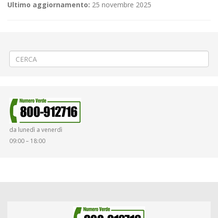
Ultimo aggiornamento:
25 novembre 2025
←
(Italiano) TERMINE LAVORI – ⚠️ Asfaltatura a Cossato via Lamarmora
(Italiano) 🏎️ «9^ BIELLA CLASSIC » a Biella
→
da lunedì a venerdì
09:00 – 18:00