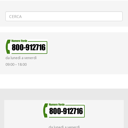
←
(Italiano) 🎤 Manifestazione canora a Sordevolo
(Italiano) 🚑 Attività UICI a Biella viale Matteotti
→
da lunedì a venerdì
09:00 – 18:00
da lunedì a venerdì