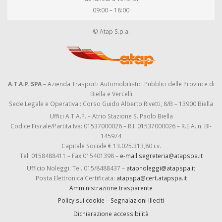
09:00 – 18:00
© Atap S.p.a.
A.T.A.P. SPA
– Azienda Trasporti Automobilistici Pubblici delle Province di
Biella e Vercelli
Sede Legale e Operativa : Corso Guido Alberto Rivetti, 8/B – 13900 Biella
Uffici A.T.A.P. – Atrio Stazione S. Paolo Biella
Codice Fiscale/Partita Iva: 01537000026 – R.I. 01537000026 – R.E.A. n. BI-
145974
Capitale Sociale € 13.025.313,80 i.v.
Tel. 0158488411 – Fax 015401398 –
e-mail segreteria@atapspa.it
Ufficio Noleggi: Tel. 015/8488437 –
atapnoleggi@atapspa.it
Posta Elettronica Certificata:
atapspa@cert.atapspa.it
Amministrazione trasparente
Policy sui cookie
–
Segnalazioni illeciti
Dichiarazione accessibilità