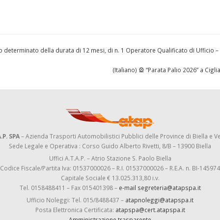
 determinato della durata di 12 mesi, di n. 1 Operatore Qualificato di Ufficio –
(Italiano) 🎡 “Parata Palio 2026” a Cigl
.P. SPA
– Azienda Trasporti Automobilistici Pubblici delle Province di Biella e Ve
Sede Legale e Operativa : Corso Guido Alberto Rivetti, 8/B – 13900 Biella
Uffici A.T.A.P. – Atrio Stazione S. Paolo Biella
Codice Fiscale/Partita Iva: 01537000026 – R.I. 01537000026 – R.E.A. n. BI-145974
Capitale Sociale € 13.025.313,80 i.v.
Tel. 0158488411 – Fax 015401398 –
e-mail segreteria@atapspa.it
Ufficio Noleggi: Tel. 015/8488437 –
atapnoleggi@atapspa.it
Posta Elettronica Certificata:
atapspa@cert.atapspa.it
Amministrazione trasparente