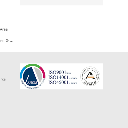
 Area
iano 🎡
→
rcelli