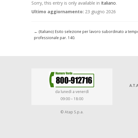
Sorry, this entry is only available in
Italiano
.
Ultimo aggiornamento:
23 giugno 2026
←
(Italiano) Esito selezione per lavoro subordinato a tempo
professionale par. 140.
A.T.A
da lunedì a venerdì
09:00 – 18:00
© Atap S.p.a.