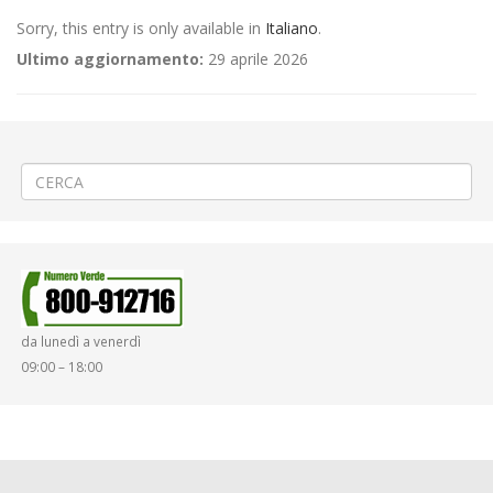
Sorry, this entry is only available in
Italiano
.
Ultimo aggiornamento:
29 aprile 2026
←
(Italiano) 🕊 Servizi di Linea nel periodo di Pasqua
(Italiano) 🚧Posa teleriscaldamento a Cossato via Marconi
→
da lunedì a venerdì
09:00 – 18:00