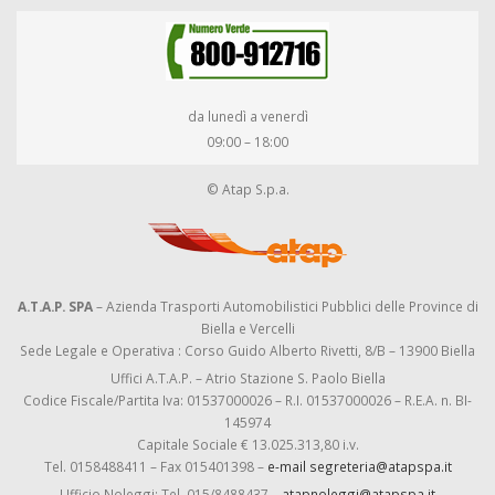
da lunedì a venerdì
09:00 – 18:00
© Atap S.p.a.
A.T.A.P. SPA
– Azienda Trasporti Automobilistici Pubblici delle Province di
Biella e Vercelli
Sede Legale e Operativa : Corso Guido Alberto Rivetti, 8/B – 13900 Biella
Uffici A.T.A.P. – Atrio Stazione S. Paolo Biella
Codice Fiscale/Partita Iva: 01537000026 – R.I. 01537000026 – R.E.A. n. BI-
145974
Capitale Sociale € 13.025.313,80 i.v.
Tel. 0158488411 – Fax 015401398 –
e-mail segreteria@atapspa.it
Ufficio Noleggi: Tel. 015/8488437 –
atapnoleggi@atapspa.it