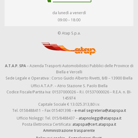
da lunedì a venerdì
09:00 – 18:00
© Atap S.p.a.
A.T.A.P. SPA
– Azienda Trasporti Automobilistici Pubblici delle Province di
Biella e Vercelli
Sede Legale e Operativa : Corso Guido Alberto Rivetti, 8/B – 13900 Biella
Uffici A.T.A.P. – Atrio Stazione S. Paolo Biella
Codice Fiscale/Partita Iva: 01537000026 – R.I. 01537000026 – R.E.A. n. BI-
145974
Capitale Sociale € 13.025.313,80 i.v.
Tel. 0158488411 – Fax 015401398 –
e-mail segreteria@atapspa.it
Ufficio Noleggi: Tel. 015/8488437 –
atapnoleggi@atapspa.it
Posta Elettronica Certificata:
atapspa@cert.atapspa.it
Amministrazione trasparente