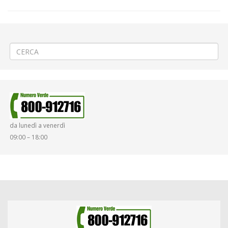
←
(Italiano) ⛈️ Emergenza maltempo a Tollegno Filatura
(Italiano) 🌉 Chiusura ponte SP 502 a Pollone
→
da lunedì a venerdì
09:00 – 18:00