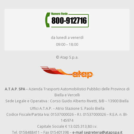
da lunedì a venerdì
09:00 – 18:00
© Atap S.p.a.
A.T.A.P. SPA
– Azienda Trasporti Automobilistici Pubblici delle Province di
Biella e Vercelli
Sede Legale e Operativa : Corso Guido Alberto Rivetti, 8/B – 13900 Biella
Uffici A.T.A.P. – Atrio Stazione S. Paolo Biella
Codice Fiscale/Partita Iva: 01537000026 – R.I. 01537000026 – R.E.A. n. BI-
145974
Capitale Sociale € 13.025.313,80 i.v.
Tel. 0158488411 – Fax 015401398 –
e-mail segreteria@atapspa.it