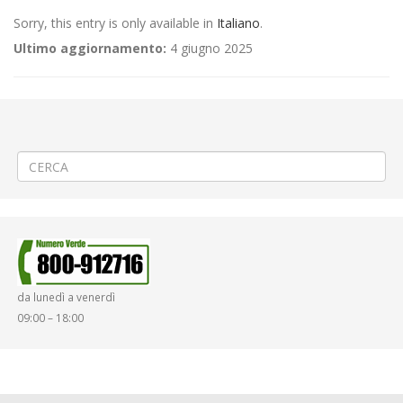
Sorry, this entry is only available in
Italiano
.
Ultimo aggiornamento:
4 giugno 2025
←
(Italiano) ♨️3ª PROROGA Teleriscaldamento a Cossato via La
Marmora
(Italiano) 🌳Sistemazione area cimiteriale a Candelo
→
da lunedì a venerdì
09:00 – 18:00