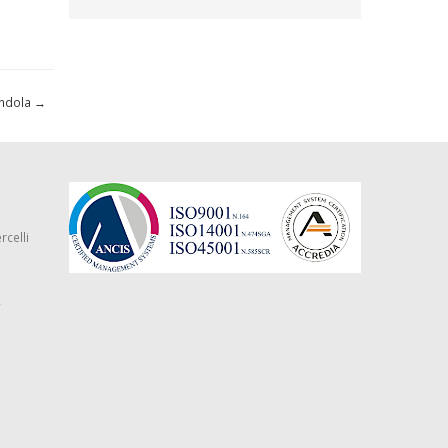
endola
→
rcelli