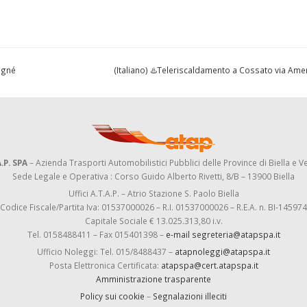
igné
(Italiano) ♨️Teleriscaldamento a Cossato via Am
.P. SPA
– Azienda Trasporti Automobilistici Pubblici delle Province di Biella e Ve
Sede Legale e Operativa : Corso Guido Alberto Rivetti, 8/B – 13900 Biella
Uffici A.T.A.P. – Atrio Stazione S. Paolo Biella
Codice Fiscale/Partita Iva: 01537000026 – R.I. 01537000026 – R.E.A. n. BI-145974
Capitale Sociale € 13.025.313,80 i.v.
Tel. 0158488411 – Fax 015401398 –
e-mail segreteria@atapspa.it
Ufficio Noleggi: Tel. 015/8488437 –
atapnoleggi@atapspa.it
Posta Elettronica Certificata:
atapspa@cert.atapspa.it
Amministrazione trasparente
Policy sui cookie
–
Segnalazioni illeciti