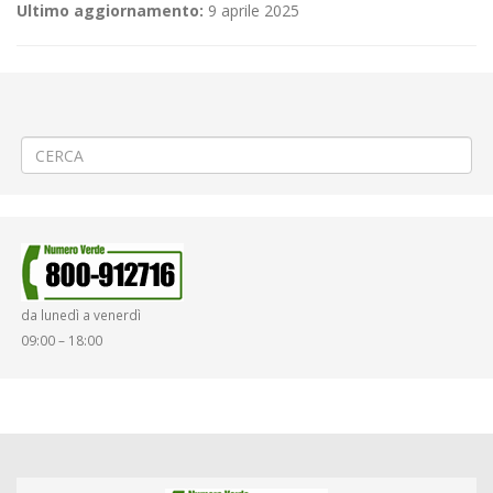
Ultimo aggiornamento:
9 aprile 2025
←
(Italiano) ♨️Teleriscaldamento a Cossato incrocio vie Marconi –
Matteotti
(Italiano) 🚱Riparazione allaccio fognario a Vigliano B.se
→
da lunedì a venerdì
09:00 – 18:00