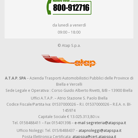
da lunedì a venerdì
09:00 – 18:00
© Atap S.p.a.
A.T.A.P. SPA
– Azienda Trasporti Automobilistici Pubblici delle Province di
Biella e Vercelli
Sede Legale e Operativa : Corso Guido Alberto Rivetti, 8/B – 13900 Biella
Uffici A.T.A.P. – Atrio Stazione S. Paolo Biella
Codice Fiscale/Partita Iva: 01537000026 – R.I. 01537000026 – R.E.A. n. BI-
145974
Capitale Sociale € 13.025.313,80 i.v.
Tel. 0158488411 – Fax 015401398 –
e-mail segreteria@atapspa.it
Ufficio Noleggi: Tel. 015/8488437 –
atapnoleggi@atapspa.it
Posta Elettronica Certificata:
atapspa@cert.atapspa.it