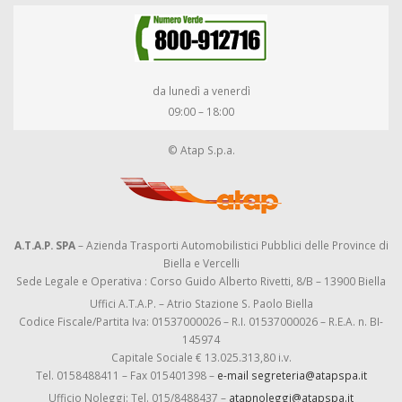
da lunedì a venerdì
09:00 – 18:00
© Atap S.p.a.
A.T.A.P. SPA
– Azienda Trasporti Automobilistici Pubblici delle Province di
Biella e Vercelli
Sede Legale e Operativa : Corso Guido Alberto Rivetti, 8/B – 13900 Biella
Uffici A.T.A.P. – Atrio Stazione S. Paolo Biella
Codice Fiscale/Partita Iva: 01537000026 – R.I. 01537000026 – R.E.A. n. BI-
145974
Capitale Sociale € 13.025.313,80 i.v.
Tel. 0158488411 – Fax 015401398 –
e-mail segreteria@atapspa.it
Ufficio Noleggi: Tel. 015/8488437 –
atapnoleggi@atapspa.it