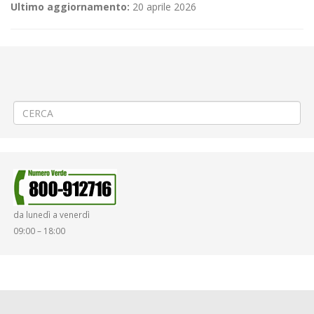
Ultimo aggiornamento:
20 aprile 2026
←
(Italiano) 🚧 Posa teleriscaldamento a Cossato via Marconi e
Ripristino manto stradale in via Martiri
(Italiano) 🚧 Sdoppiamento rete fognaria a Lessona e Chiusura
parziale di via Martiri via Martiri
→
da lunedì a venerdì
09:00 – 18:00