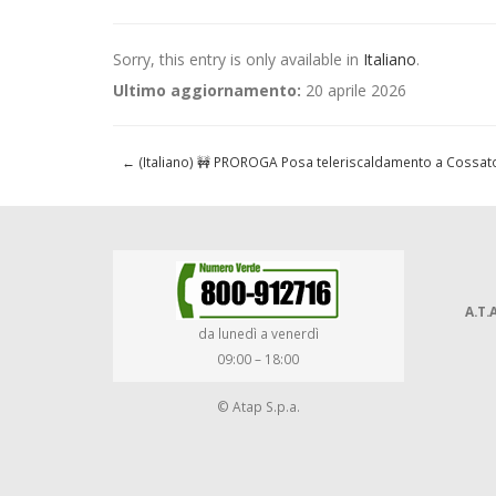
Sorry, this entry is only available in
Italiano
.
Ultimo aggiornamento:
20 aprile 2026
←
(Italiano) 🚧 PROROGA Posa teleriscaldamento a Cossato
A.T.A
da lunedì a venerdì
09:00 – 18:00
© Atap S.p.a.