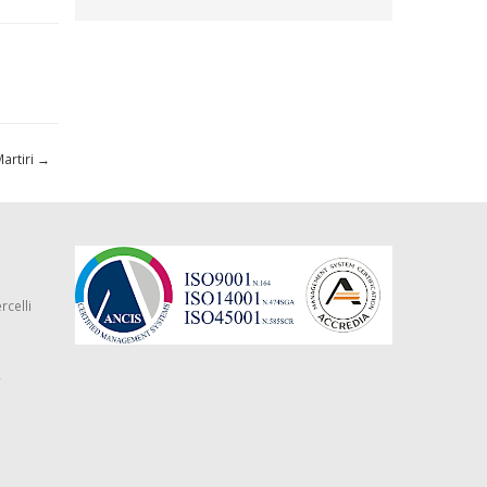
Martiri
→
rcelli