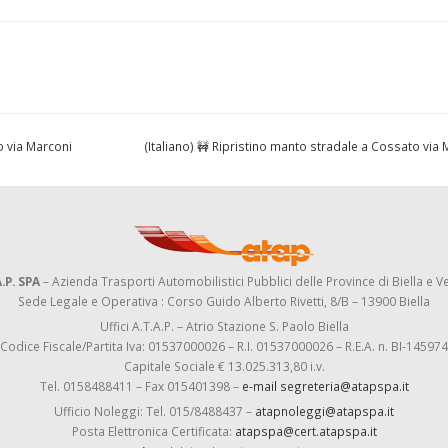
 via Marconi
(Italiano) 🚧 Ripristino manto stradale a Cossato via 
.P. SPA
– Azienda Trasporti Automobilistici Pubblici delle Province di Biella e Ve
Sede Legale e Operativa : Corso Guido Alberto Rivetti, 8/B – 13900 Biella
Uffici A.T.A.P. – Atrio Stazione S. Paolo Biella
Codice Fiscale/Partita Iva: 01537000026 – R.I. 01537000026 – R.E.A. n. BI-145974
Capitale Sociale € 13.025.313,80 i.v.
Tel. 0158488411 – Fax 015401398 –
e-mail segreteria@atapspa.it
Ufficio Noleggi: Tel. 015/8488437 –
atapnoleggi@atapspa.it
Posta Elettronica Certificata:
atapspa@cert.atapspa.it