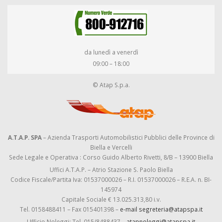
da lunedì a venerdì
09:00 – 18:00
© Atap S.p.a.
A.T.A.P. SPA
– Azienda Trasporti Automobilistici Pubblici delle Province di
Biella e Vercelli
Sede Legale e Operativa : Corso Guido Alberto Rivetti, 8/B – 13900 Biella
Uffici A.T.A.P. – Atrio Stazione S. Paolo Biella
Codice Fiscale/Partita Iva: 01537000026 – R.I. 01537000026 – R.E.A. n. BI-
145974
Capitale Sociale € 13.025.313,80 i.v.
Tel. 0158488411 – Fax 015401398 –
e-mail segreteria@atapspa.it
Ufficio Noleggi: Tel. 015/8488437 –
atapnoleggi@atapspa.it