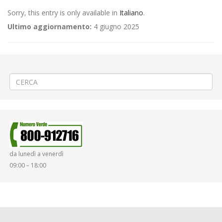
Sorry, this entry is only available in
Italiano
.
Ultimo aggiornamento:
4 giugno 2025
←
(Italiano) 🥂«Festa del Carmine» a Mongrando
(Italiano) 🍉Mercato stagionale a Riva Valdobbia
→
da lunedì a venerdì
09:00 – 18:00