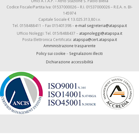
Uffici A.T.A.P. – Atrio Stazione S. Paolo Biella
Codice Fiscale/Partita Iva: 01537000026 – R.I. 01537000026 – R.E.A. n. BI-
145974
Capitale Sociale € 13.025.313,80 i.v.
Tel. 0158488411 – Fax 015401398 –
e-mail segreteria@atapspa.it
Ufficio Noleggi: Tel. 015/8488437 –
atapnoleggi@atapspa.it
Posta Elettronica Certificata:
atapspa@cert.atapspa.it
Amministrazione trasparente
Policy sui cookie
–
Segnalazioni illeciti
Dichiarazione accessibilità