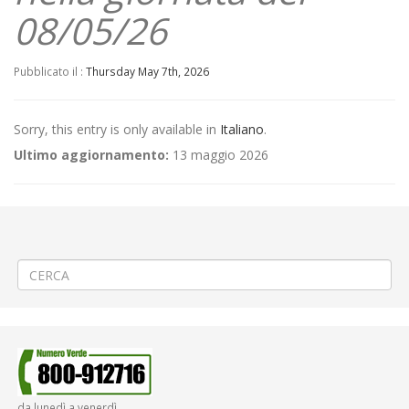
08/05/26
Pubblicato il :
Thursday May 7th, 2026
Sorry, this entry is only available in
Italiano
.
Ultimo aggiornamento:
13 maggio 2026
←
(Italiano) 🧱 RETTIFICA DATE – Ricostruzione muro di sostegno a
Biella Piazzo
(Italiano) 🚧 Cantiere stradale a Vercelli
→
da lunedì a venerdì