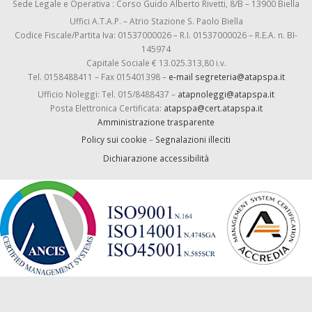
Sede Legale e Operativa : Corso Guido Alberto Rivetti, 8/B – 13900 Biella
Uffici A.T.A.P. – Atrio Stazione S. Paolo Biella
Codice Fiscale/Partita Iva: 01537000026 – R.I. 01537000026 – R.E.A. n. BI-
145974
Capitale Sociale € 13.025.313,80 i.v.
Tel. 0158488411 – Fax 015401398 –
e-mail segreteria@atapspa.it
Ufficio Noleggi: Tel. 015/8488437 –
atapnoleggi@atapspa.it
Posta Elettronica Certificata:
atapspa@cert.atapspa.it
Amministrazione trasparente
Policy sui cookie
–
Segnalazioni illeciti
Dichiarazione accessibilità