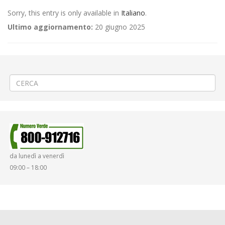
Sorry, this entry is only available in
Italiano
.
Ultimo aggiornamento:
20 giugno 2025
←
(Italiano) 🚑 Attività UICI a Biella viale Matteotti
(Italiano) 🎉«Cena in …Palio» a Cigliano
→
da lunedì a venerdì
09:00 – 18:00