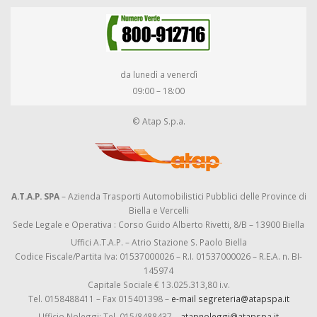
da lunedì a venerdì
09:00 – 18:00
© Atap S.p.a.
A.T.A.P. SPA
– Azienda Trasporti Automobilistici Pubblici delle Province di
Biella e Vercelli
Sede Legale e Operativa : Corso Guido Alberto Rivetti, 8/B – 13900 Biella
Uffici A.T.A.P. – Atrio Stazione S. Paolo Biella
Codice Fiscale/Partita Iva: 01537000026 – R.I. 01537000026 – R.E.A. n. BI-
145974
Capitale Sociale € 13.025.313,80 i.v.
Tel. 0158488411 – Fax 015401398 –
e-mail segreteria@atapspa.it
Ufficio Noleggi: Tel. 015/8488437 –
atapnoleggi@atapspa.it