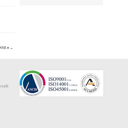
BANE ♦
→
rcelli