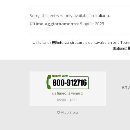
Sorry, this entry is only available in
Italiano
.
Ultimo aggiornamento:
9 aprile 2025
←
(Italiano) 🌉Rinforzo strutturale del cavalcaferrovia Tour
(Italiano)
A.T.A
da lunedì a venerdì
09:00 – 18:00
© Atap S.p.a.