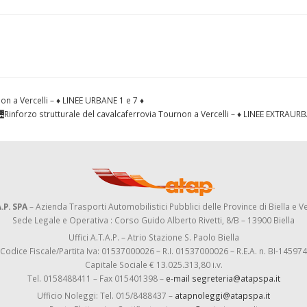
non a Vercelli – ♦ LINEE URBANE 1 e 7 ♦
 🌉Rinforzo strutturale del cavalcaferrovia Tournon a Vercelli – ♦ LINEE EXTRAUR
.P. SPA
– Azienda Trasporti Automobilistici Pubblici delle Province di Biella e Ve
Sede Legale e Operativa : Corso Guido Alberto Rivetti, 8/B – 13900 Biella
Uffici A.T.A.P. – Atrio Stazione S. Paolo Biella
Codice Fiscale/Partita Iva: 01537000026 – R.I. 01537000026 – R.E.A. n. BI-145974
Capitale Sociale € 13.025.313,80 i.v.
Tel. 0158488411 – Fax 015401398 –
e-mail segreteria@atapspa.it
Ufficio Noleggi: Tel. 015/8488437 –
atapnoleggi@atapspa.it