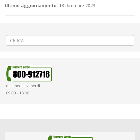
Ultimo aggiornamento:
13 dicembre 2023
←
(Italiano) 🚶🏾Rifacimento marciapiedi a Cossato via Mazzini
(Italiano) ⚽«Pro Vercelli – Novara» a Vercelli
→
da lunedì a venerdì
09:00 – 18:00