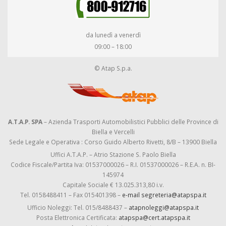
da lunedì a venerdì
09:00 – 18:00
© Atap S.p.a.
A.T.A.P. SPA
– Azienda Trasporti Automobilistici Pubblici delle Province di
Biella e Vercelli
Sede Legale e Operativa : Corso Guido Alberto Rivetti, 8/B – 13900 Biella
Uffici A.T.A.P. – Atrio Stazione S. Paolo Biella
Codice Fiscale/Partita Iva: 01537000026 – R.I. 01537000026 – R.E.A. n. BI-
145974
Capitale Sociale € 13.025.313,80 i.v.
Tel. 0158488411 – Fax 015401398 –
e-mail segreteria@atapspa.it
Ufficio Noleggi: Tel. 015/8488437 –
atapnoleggi@atapspa.it
Posta Elettronica Certificata:
atapspa@cert.atapspa.it