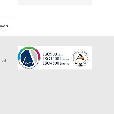
ramsci
→
rcelli