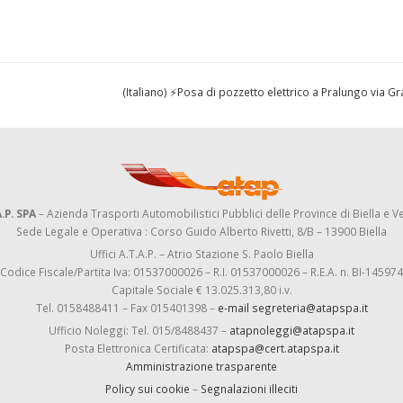
(Italiano) ⚡Posa di pozzetto elettrico a Pralungo via G
.P. SPA
– Azienda Trasporti Automobilistici Pubblici delle Province di Biella e Ve
Sede Legale e Operativa : Corso Guido Alberto Rivetti, 8/B – 13900 Biella
Uffici A.T.A.P. – Atrio Stazione S. Paolo Biella
Codice Fiscale/Partita Iva: 01537000026 – R.I. 01537000026 – R.E.A. n. BI-145974
Capitale Sociale € 13.025.313,80 i.v.
Tel. 0158488411 – Fax 015401398 –
e-mail segreteria@atapspa.it
Ufficio Noleggi: Tel. 015/8488437 –
atapnoleggi@atapspa.it
Posta Elettronica Certificata:
atapspa@cert.atapspa.it
Amministrazione trasparente
Policy sui cookie
–
Segnalazioni illeciti