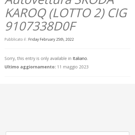
KAROQ (LOTTO 2) CIG
9107338D0F
Pubblicato il :
Friday February 25th, 2022
Sorry, this entry is only available in
Italiano
.
Ultimo aggiornamento:
11 maggio 2023
←
(Italiano) AVVISO PER LA MANIFESTAZIONE DI INTERESSE
FINALIZZATA ALL’AVVIO DI PROCEDURA NEGOZIATA PER LA
FORNITURA DI NR. 1 AUTOBUS DIESEL, MOTORIZZAZIONE EURO 6,
CLASSE II, LUNGHEZZA MASSIMA 8.00 M – CIG 91164550A9 / CUP
D40I22000000006
(Italiano) Avviso di aggiudicazione della fornitura di gasolio BTZ
0,0010% uso autotrazione. Adesione centrale committenza GTT S.p.A.
→