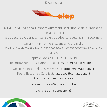
© Atap S.p.a.
A.T.A.P. SPA
– Azienda Trasporti Automobilistici Pubblici delle Province di
Biella e Vercelli
Sede Legale e Operativa : Corso Guido Alberto Rivetti, 8/B – 13900 Biella
Uffici A.T.A.P. – Atrio Stazione S. Paolo Biella
Codice Fiscale/Partita Iva: 01537000026 – R.I. 01537000026 – R.E.A. n. BI-
145974
Capitale Sociale € 13.025.313,80 i.v.
Tel. 0158488411 – Fax 015401398 –
e-mail segreteria@atapspa.it
Ufficio Noleggi: Tel. 015/8488437 –
atapnoleggi@atapspa.it
Posta Elettronica Certificata:
atapspa@cert.atapspa.it
Amministrazione trasparente
Policy sui cookie
–
Segnalazioni illeciti
Dichiarazione accessibilità