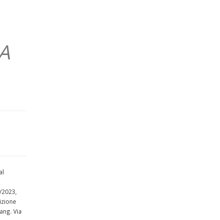
A
al
3/2023,
sizione
ang. Via