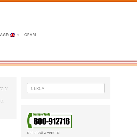
AGE:
ORARI
VO 31
SO,
da lunedì a venerdì