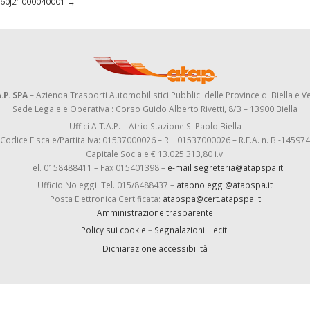
 D60J21000040001
→
.P. SPA
– Azienda Trasporti Automobilistici Pubblici delle Province di Biella e Ve
Sede Legale e Operativa : Corso Guido Alberto Rivetti, 8/B – 13900 Biella
Uffici A.T.A.P. – Atrio Stazione S. Paolo Biella
Codice Fiscale/Partita Iva: 01537000026 – R.I. 01537000026 – R.E.A. n. BI-145974
Capitale Sociale € 13.025.313,80 i.v.
Tel. 0158488411 – Fax 015401398 –
e-mail segreteria@atapspa.it
Ufficio Noleggi: Tel. 015/8488437 –
atapnoleggi@atapspa.it
Posta Elettronica Certificata:
atapspa@cert.atapspa.it
Amministrazione trasparente
Policy sui cookie
–
Segnalazioni illeciti
Dichiarazione accessibilità