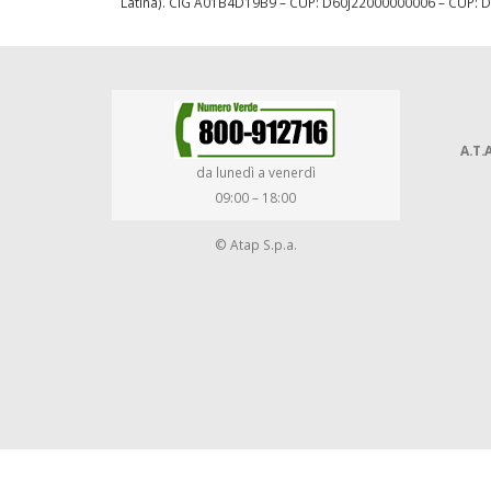
Latina). CIG A01B4D19B9 – CUP: D60J22000000006 – CUP:
A.T.A
da lunedì a venerdì
09:00 – 18:00
© Atap S.p.a.
-->