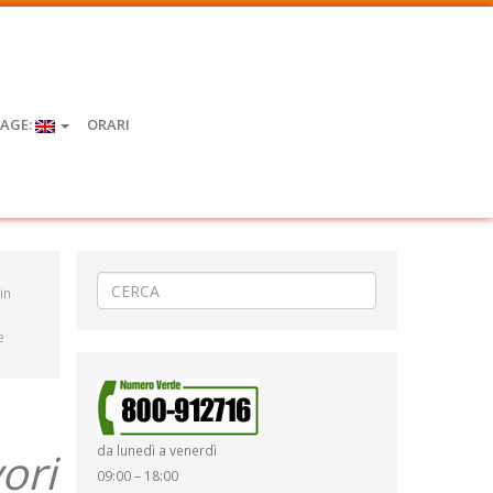
AGE:
ORARI
in
e
da lunedì a venerdì
ori
09:00 – 18:00