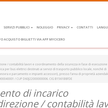
SERVIZI PUBBLICI
NOLEGGIO
PRIVACY
CONTATTI
LANGU
FO ACQUISTO BIGLIETTI VIA APP MYCICERO
ione / contabilità lavori e coordinamento della sicurezza in fase di esecuzione 
rica per bus elettrici destinati ai servizi di trasporto pubblico locale, nonché di
manovra e parcamento e impianti accessori), presso l’area di proprietà aziendal
0J21000040001 / CUP D60J22000000006. CIG B1561B8FDE
ento di incarico
irezione / contabilità lav