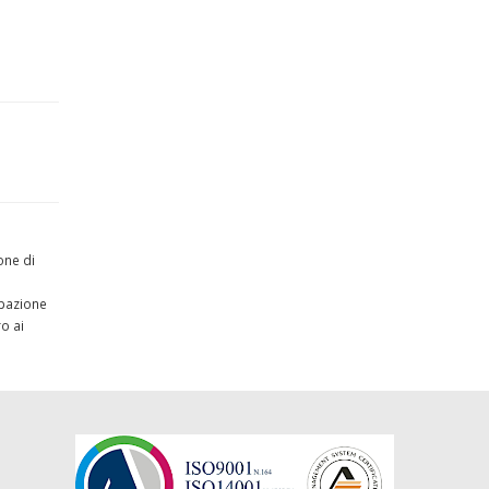
one di
ipazione
o ai