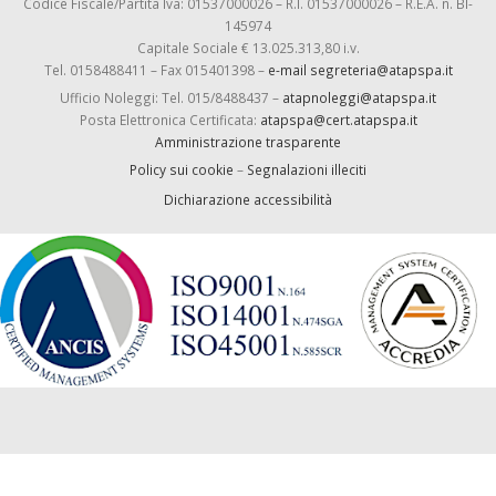
Codice Fiscale/Partita Iva: 01537000026 – R.I. 01537000026 – R.E.A. n. BI-
145974
Capitale Sociale € 13.025.313,80 i.v.
Tel. 0158488411 – Fax 015401398 –
e-mail segreteria@atapspa.it
Ufficio Noleggi: Tel. 015/8488437 –
atapnoleggi@atapspa.it
Posta Elettronica Certificata:
atapspa@cert.atapspa.it
Amministrazione trasparente
Policy sui cookie
–
Segnalazioni illeciti
Dichiarazione accessibilità
-->