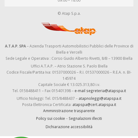
09:00 – 18:00
© Atap S.p.a.
A.T.A.P. SPA
– Azienda Trasporti Automobilistici Pubblici delle Province di
Biella e Vercelli
Sede Legale e Operativa : Corso Guido Alberto Rivetti, 8/B – 13900 Biella
Uffici A.T.A.P. – Atrio Stazione S. Paolo Biella
Codice Fiscale/Partita Iva: 01537000026 – R.I. 01537000026 – R.E.A. n. BI-
145974
Capitale Sociale € 13.025.313,80 i.v.
Tel. 0158488411 – Fax 015401398 –
e-mail segreteria@atapspa.it
Ufficio Noleggi: Tel. 015/8488437 –
atapnoleggi@atapspa.it
Posta Elettronica Certificata:
atapspa@cert.atapspa.it
Amministrazione trasparente
Policy sui cookie
–
Segnalazioni illeciti
Dichiarazione accessibilità