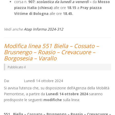
corsa n.
907:
scolastica da lunedì a venerdì
–
da
Mosso
piazza Italia (chiesa)
alle ore
18.15
a
Pray piazza
Vittime di Bologna
alle ore
18.45.
Vedi anche
Atap Informa 2024-312
Modifica linea 551 Biella – Cossato –
Brusnengo – Roasio – Crevacuore –
Borgosesia – Varallo
Pubblicato il
Da: Lunedì 14 ottobre 2024
Si avvisa l’utenza che, su disposizione dell’Agenzia della Mobilità
Piemontese, a partire da
Lunedì 14 ottobre 2024
saranno
predisposte le seguenti
modifiche
sulla linea:
551 Biella – Cossato – Brusnengo – Roasio – Crevacuore –