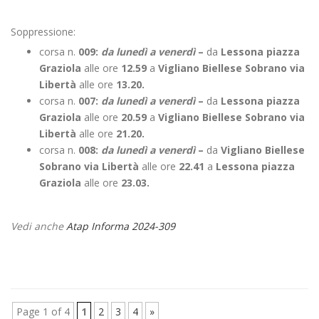
Soppressione:
corsa n.
009:
da lunedì a venerdì
–
da
Lessona piazza
Graziola
alle ore
12.59
a
Vigliano Biellese Sobrano via
Libertà
alle ore
13.20.
corsa n.
007:
da lunedì a venerdì
–
da
Lessona piazza
Graziola
alle ore
20.59
a
Vigliano Biellese Sobrano via
Libertà
alle ore
21.20.
corsa n.
008:
da lunedì a venerdì
–
da
Vigliano Biellese
Sobrano via Libertà
alle ore
22.41
a
Lessona piazza
Graziola
alle ore
23.03.
Vedi anche
Atap Informa 2024-309
Page 1 of 4
1
2
3
4
»