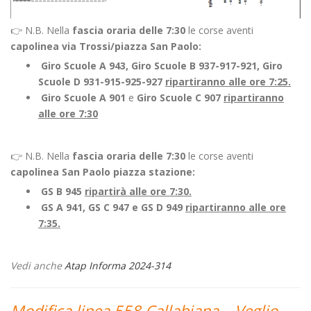
👉 N.B. Nella
fascia oraria delle 7:30
le corse aventi
capolinea via Trossi/piazza San Paolo:
Giro Scuole A 943,
Giro Scuole
B 937-917-921, Giro
Scuole D 931-915-925-927
ripartiranno alle ore 7:25.
Giro Scuole A 901
e
Giro Scuole C 907
ripartiranno
alle ore 7:30
👉 N.B. Nella
fascia oraria delle 7:30
le corse aventi
capolinea San Paolo piazza stazione:
GS B 945
ripartirà alle ore 7:30.
GS A 941, GS C 947 e GS D 949
ripartiranno alle ore
7:35.
Vedi anche
Atap Informa 2024-314
Modifica linea 558 Callabiana – Veglio –